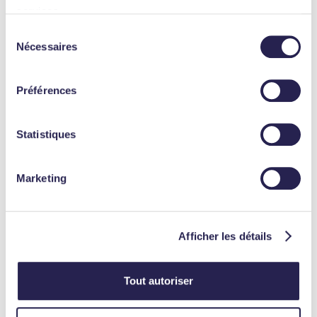
Président
Management
services.
Sélection
Nécessaires
du
consentement
Préférences
Statistiques
MARGOT
LEPRÉVOTS
CHARLES
DE GUERRY
Chargée d'Affaires
Marketing
Partner - Real Estate
Sustainability Senior
Afficher les détails
Tout autoriser