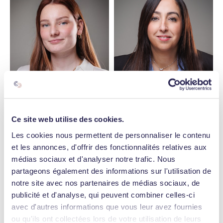
WASSILA
FALIH
MANON
DELBECQUE
Directrice Administratif
Analyste
et Financier Real Estate
Ce site web utilise des cookies.
Les cookies nous permettent de personnaliser le contenu
et les annonces, d'offrir des fonctionnalités relatives aux
médias sociaux et d'analyser notre trafic. Nous
partageons également des informations sur l'utilisation de
notre site avec nos partenaires de médias sociaux, de
publicité et d'analyse, qui peuvent combiner celles-ci
avec d'autres informations que vous leur avez fournies
STEPHEN
GUERRIN
HERVÉ
FONTA
Directeur Asset
ou qu'ils ont collectées lors de votre utilisation de leurs