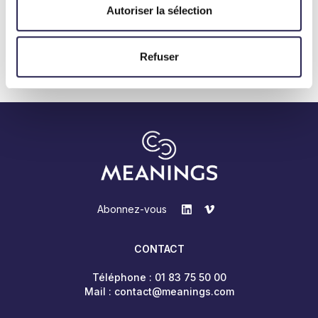
Autoriser la sélection
SARAH
TIPHAINE
MONTI
MATHIEU-COMTOIS
Contrôleur Financier
Directrice Sustainability
Fonds
Refuser
Abonnez-vous
CONTACT
Téléphone :
01 83 75 50 00
Mail :
contact@meanings.com