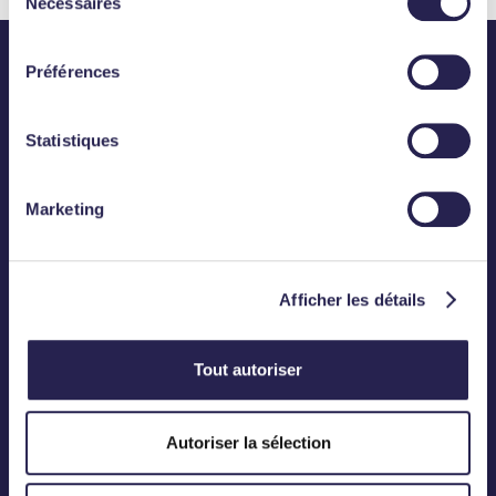
Nécessaires
du
consentement
Préférences
Statistiques
Abonnez-vous
Marketing
CONTACT
Téléphone :
01 83 75 50 00
Afficher les détails
Mail :
contact@meanings.com
Tout autoriser
BUREAU
Autoriser la sélection
12, Rond-Point des Champs-Elysées
75008 Paris