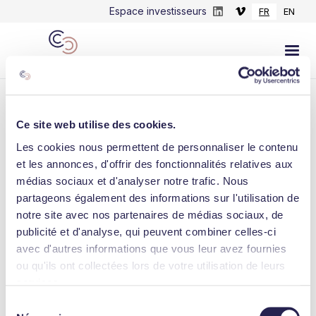
Espace investisseurs
FR
EN
Ce site web utilise des cookies.
Les cookies nous permettent de personnaliser le contenu
LINKEDIN
et les annonces, d'offrir des fonctionnalités relatives aux
médias sociaux et d'analyser notre trafic. Nous
Groupe MyMobility, partenaire de
partageons également des informations sur l'utilisation de
#TransdevIDF / #PAM, facilite chaque jour
notre site avec nos partenaires de médias sociaux, de
la mobilité de 4 000 pers...
publicité et d'analyse, qui peuvent combiner celles-ci
avec d'autres informations que vous leur avez fournies
March 31, 2022
ou qu'ils ont collectées lors de votre utilisation de leurs
services.
Sélection
Consulter l'actualité