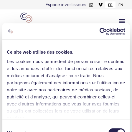
Espace investisseurs
FR
EN
Ce site web utilise des cookies.
Les cookies nous permettent de personnaliser le contenu
LINKEDIN
et les annonces, d'offrir des fonctionnalités relatives aux
médias sociaux et d'analyser notre trafic. Nous
L’innovation au service d’organisations
partageons également des informations sur l'utilisation de
vertueuses ! Félicitations aux équipes de
notre site avec nos partenaires de médias sociaux, de
ANRH, qui ont été ...
publicité et d'analyse, qui peuvent combiner celles-ci
avec d'autres informations que vous leur avez fournies
November 10, 2022
ou qu'ils ont collectées lors de votre utilisation de leurs
services.
Sélection
Consulter l'actualité