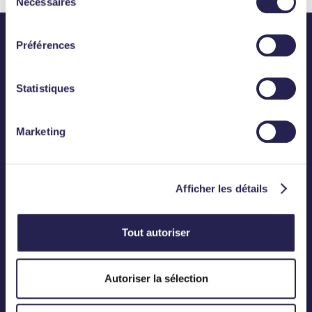
Nécessaires
du
consentement
Préférences
Statistiques
Abonnez-vous
Marketing
CONTACT
Téléphone :
01 83 75 50 00
Afficher les détails
Mail :
contact@meanings.com
Tout autoriser
BUREAU
Autoriser la sélection
12, Rond-Point des Champs-Elysées
75008 Paris