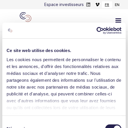
Espace investisseurs
FR
EN
Ce site web utilise des cookies.
Les cookies nous permettent de personnaliser le contenu
LINKEDIN
et les annonces, d'offrir des fonctionnalités relatives aux
médias sociaux et d'analyser notre trafic. Nous
Meanings Capital Partners est très heureux
partageons également des informations sur l'utilisation de
d'accueillir Kaliti au sein de ses
notre site avec nos partenaires de médias sociaux, de
participations. Kaliti...
publicité et d'analyse, qui peuvent combiner celles-ci
avec d'autres informations que vous leur avez fournies
October 19, 2022
ou qu'ils ont collectées lors de votre utilisation de leurs
services.
Sélection
Consulter l'actualité