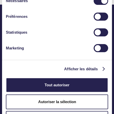
Nécessaires
du
consentement
Préférences
Statistiques
Abonnez-vous
Marketing
CONTACT
Téléphone :
01 83 75 50 00
Afficher les détails
Mail :
contact@meanings.com
Tout autoriser
BUREAU
Autoriser la sélection
12, Rond-Point des Champs-Elysées
75008 Paris