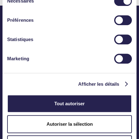
Nécessaires
du
consentement
Préférences
Statistiques
Abonnez-vous
Marketing
CONTACT
Téléphone :
01 83 75 50 00
Afficher les détails
Mail :
contact@meanings.com
Tout autoriser
BUREAU
Autoriser la sélection
12, Rond-Point des Champs-Elysées
75008 Paris