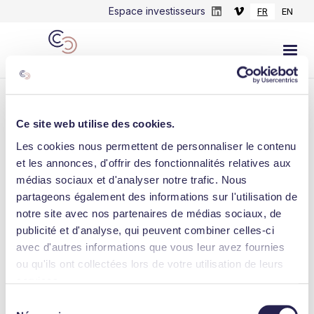
Espace investisseurs
FR
EN
Ce site web utilise des cookies.
Les cookies nous permettent de personnaliser le contenu
LINKEDIN
et les annonces, d'offrir des fonctionnalités relatives aux
médias sociaux et d'analyser notre trafic. Nous
Le Ministre délégué chargé des Transports,
partageons également des informations sur l'utilisation de
Jean-Baptiste Djebbari, rend visite à Daniel
notre site avec nos partenaires de médias sociaux, de
Desage et La...
publicité et d'analyse, qui peuvent combiner celles-ci
avec d'autres informations que vous leur avez fournies
September 14, 2021
ou qu'ils ont collectées lors de votre utilisation de leurs
services.
Sélection
Consulter l'actualité