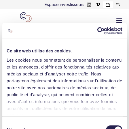
Espace investisseurs
FR
EN
Ce site web utilise des cookies.
Les cookies nous permettent de personnaliser le contenu
LINKEDIN
et les annonces, d'offrir des fonctionnalités relatives aux
médias sociaux et d'analyser notre trafic. Nous
👉 IPEM 2021 : les équipes Meanings
partageons également des informations sur l'utilisation de
Capital Partners vous attendent au stand
notre site avec nos partenaires de médias sociaux, de
Panorama L4-02 (4e étag...
publicité et d'analyse, qui peuvent combiner celles-ci
avec d'autres informations que vous leur avez fournies
September 5, 2021
ou qu'ils ont collectées lors de votre utilisation de leurs
services.
Sélection
Consulter l'actualité