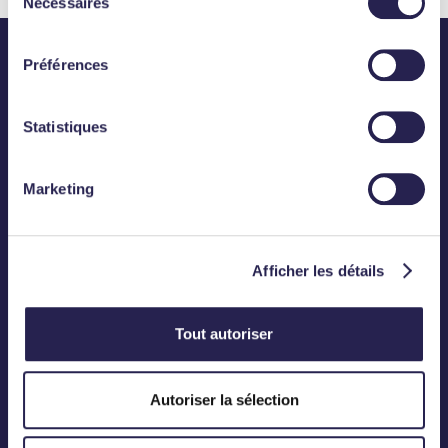
Nécessaires
du
consentement
Préférences
Statistiques
Abonnez-vous
Marketing
CONTACT
Téléphone :
01 83 75 50 00
Afficher les détails
Mail :
contact@meanings.com
Tout autoriser
BUREAU
Autoriser la sélection
12, Rond-Point des Champs-Elysées
75008 Paris