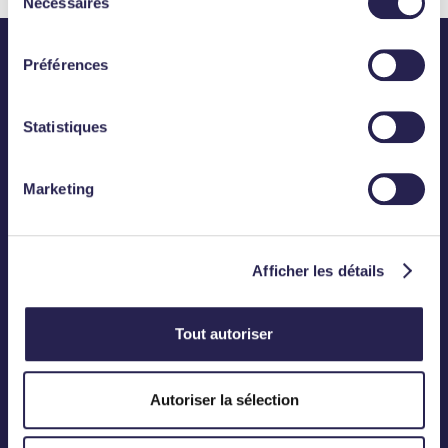
Nécessaires
du
consentement
Préférences
Statistiques
Abonnez-vous
Marketing
CONTACT
Téléphone :
01 83 75 50 00
Afficher les détails
Mail :
contact@meanings.com
Tout autoriser
BUREAU
Autoriser la sélection
12, Rond-Point des Champs-Elysées
75008 Paris