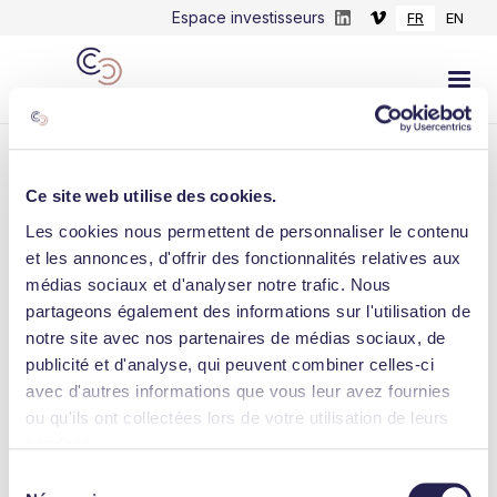
Espace investisseurs
FR
EN
Ce site web utilise des cookies.
Les cookies nous permettent de personnaliser le contenu
LINKEDIN
et les annonces, d'offrir des fonctionnalités relatives aux
médias sociaux et d'analyser notre trafic. Nous
Une deuxième opération Value Add
partageons également des informations sur l'utilisation de
annoncée en seulement 2 semaines, cette
notre site avec nos partenaires de médias sociaux, de
fois située dans le triangl...
publicité et d'analyse, qui peuvent combiner celles-ci
avec d'autres informations que vous leur avez fournies
March 15, 2022
ou qu'ils ont collectées lors de votre utilisation de leurs
services.
Sélection
Consulter l'actualité