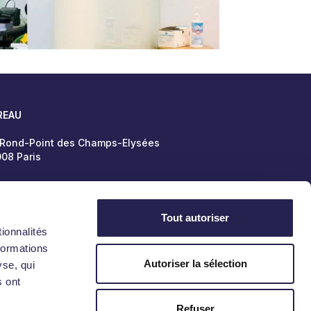
REAU
 Rond-Point des Champs-Elysées
08 Paris
Tout autoriser
Politique de confidentialité
Mentions légales
ionnalités
formations
Autoriser la sélection
yse, qui
s ont
Refuser