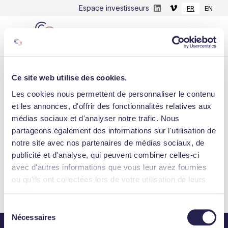
Espace investisseurs
FR
EN
Ce site web utilise des cookies.
LINKEDIN
Les cookies nous permettent de personnaliser le contenu
et les annonces, d'offrir des fonctionnalités relatives aux
[ITW 🎙] Quentin Minvielle, CEO et co-
médias sociaux et d'analyser notre trafic. Nous
fondateur de Kaliti avec Charles Lemaire et
partageons également des informations sur l'utilisation de
Aurélien L., était...
notre site avec nos partenaires de médias sociaux, de
publicité et d'analyse, qui peuvent combiner celles-ci
November 16, 2022
avec d'autres informations que vous leur avez fournies
ou qu'ils ont collectées lors de votre utilisation de leurs
services.
Consulter l'actualité
Sélection
Nécessaires
du