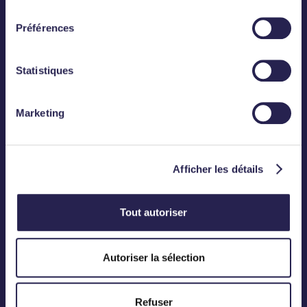
consentement
Préférences
Statistiques
Abonnez-vous
Marketing
CONTACT
Téléphone :
01 83 75 50 00
Mail :
contact@meanings.com
Afficher les détails
Tout autoriser
BUREAU
12, Rond-Point des Champs-Elysées
Autoriser la sélection
75008 Paris
Refuser