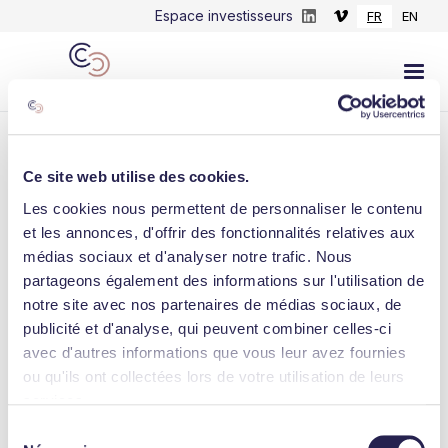
Espace investisseurs
FR
EN
Ce site web utilise des cookies.
Les cookies nous permettent de personnaliser le contenu
LINKEDIN
et les annonces, d'offrir des fonctionnalités relatives aux
médias sociaux et d'analyser notre trafic. Nous
Un témoignage qui souligne l'efficacité
partageons également des informations sur l'utilisation de
d'iDViniteca dans le cadre de la planification
notre site avec nos partenaires de médias sociaux, de
des vendanges...
publicité et d'analyse, qui peuvent combiner celles-ci
avec d'autres informations que vous leur avez fournies
June 7, 2022
ou qu'ils ont collectées lors de votre utilisation de leurs
services.
Sélection
Consulter l'actualité