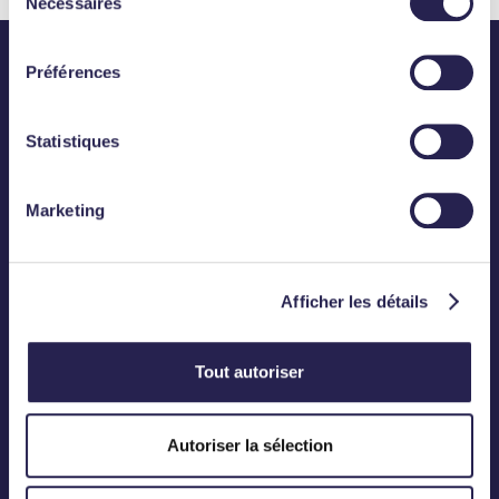
Nécessaires
du
consentement
Préférences
Statistiques
Abonnez-vous
Marketing
CONTACT
Téléphone :
01 83 75 50 00
Afficher les détails
Mail :
contact@meanings.com
Tout autoriser
BUREAU
Autoriser la sélection
12, Rond-Point des Champs-Elysées
75008 Paris