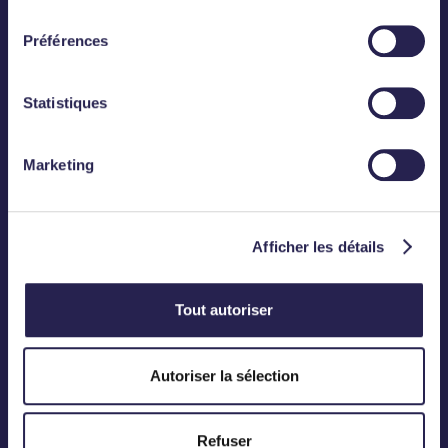
consentement
Préférences
Statistiques
Abonnez-vous
Marketing
CONTACT
Téléphone :
01 83 75 50 00
Mail :
contact@meanings.com
Afficher les détails
Tout autoriser
BUREAU
12, Rond-Point des Champs-Elysées
Autoriser la sélection
75008 Paris
Refuser