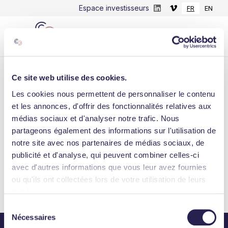
Espace investisseurs
FR
EN
Ce site web utilise des cookies.
LINKEDIN
Les cookies nous permettent de personnaliser le contenu
et les annonces, d'offrir des fonctionnalités relatives aux
Tous concernés par la violation des
médias sociaux et d'analyser notre trafic. Nous
données ! 2 exemples ⤵️💶 Le rançongiciel :
partageons également des informations sur l'utilisation de
une attaque avec dem...
notre site avec nos partenaires de médias sociaux, de
publicité et d'analyse, qui peuvent combiner celles-ci
June 16, 2022
avec d'autres informations que vous leur avez fournies
ou qu'ils ont collectées lors de votre utilisation de leurs
services.
Consulter l'actualité
Sélection
Nécessaires
du