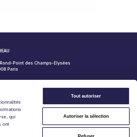
REAU
 Rond-Point des Champs-Elysées
08 Paris
Tout autoriser
Politique de confidentialité
Mentions légales
ionnalités
formations
Autoriser la sélection
yse, qui
s ont
Refuser