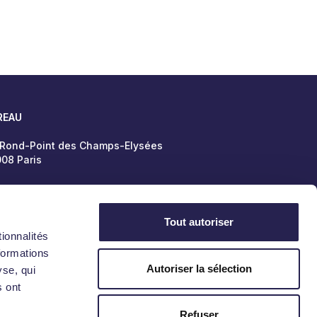
REAU
 Rond-Point des Champs-Elysées
08 Paris
Tout autoriser
Politique de confidentialité
Mentions légales
ionnalités
formations
Autoriser la sélection
yse, qui
s ont
Refuser