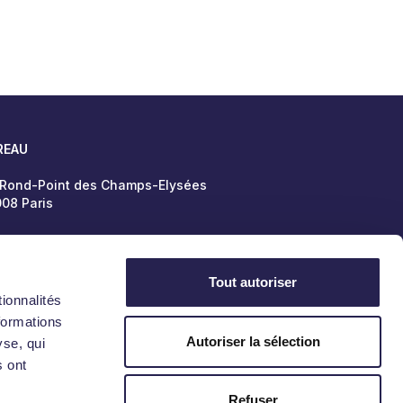
REAU
 Rond-Point des Champs-Elysées
08 Paris
Tout autoriser
Politique de confidentialité
Mentions légales
ionnalités
formations
Autoriser la sélection
yse, qui
s ont
Refuser